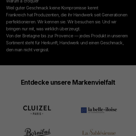
Warum à croquer
Weil guter Geschmack keine Kompromisse kennt
Frankreich hat Produzenten, die ihr Handwerk seit Generationen
perfektionieren. Wir kennen sie. Wir besuchen sie. Und wir
bringen nur mit, was wirklich überzeugt.
Von der Bretagne bis zur Provence — jedes Produkt in unserem
Sortiment steht für Herkunft, Handwerk und einen Geschmack,
den man nicht vergisst.
Entdecke unsere Markenvielfalt