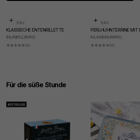
In den Warenkorb
In den Warenkorb
SUDREAU
SUDREAU
KLASSISCHE ENTENRILLETTE
PERLHUHNTERRINE MIT
ANGEBOT
ANGEBOT
€9,41
(€52,28/KG)
€4,40
(€48,89/KG)
(0)
(0)
Für die süße Stunde
BESTSELLER