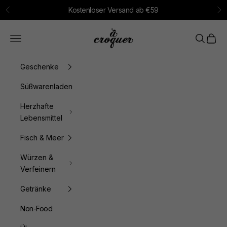
Zum Inhalt springen
Kostenloser Versand ab €59
Zurück
Vo
à croquer
Menü
Suchen
Waren
Geschenke
Süßwarenladen
Herzhafte
Lebensmittel
Fisch & Meer
Würzen &
Verfeinern
Getränke
Non-Food