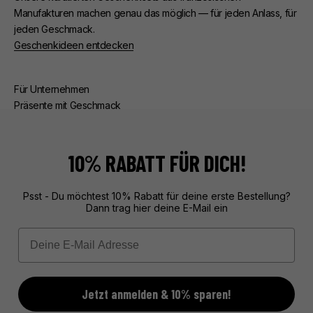
Manufakturen machen genau das möglich — für jeden Anlass, für
jeden Geschmack.
Geschenkideen entdecken
Für Unternehmen
Präsente mit Geschmack
Ob Kunden- oder Mitarbeiterpräsente — wir kümmern uns um
alles. Beratung, edle Verpackung, zuverlässige Lieferung.
Exklusive Geschenke aus Frankreich, unvergesslich verpackt.
10% RABATT FÜR DICH!
Mehr über unseren Service erfahren
Psst - Du möchtest 10% Rabatt für deine erste Bestellung?
Dann trag hier deine E-Mail ein
Email
Jetzt anmelden & 10% sparen!