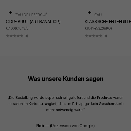
In den Warenkorb
In den Warenkorb
CHÂTEAU DE LEZERGUÉ
SUDREAU
CIDRE BRUT (ARTISANAL IGP)
KLASSISCHE ENTENRILL
ANGEBOT
ANGEBOT
€7,60
(€10,13/L)
€9,41
(€52,28/KG)
(0)
(0)
Was unsere Kunden sagen
„Die Bestellung wurde super schnell geliefert und die Produkte waren
so schön im Karton arrangiert, dass im Prinzip gar kein Geschenkkorb
mehr notwendig wäre."
Rob
— (Rezension von Google)