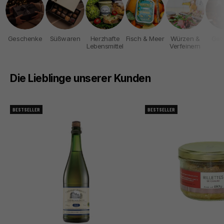
Geschenke
Süßwaren
Herzhafte
Fisch & Meer
Würzen &
Get
Lebensmittel
Verfeinern
Die Lieblinge unserer Kunden
BESTSELLER
BESTSELLER