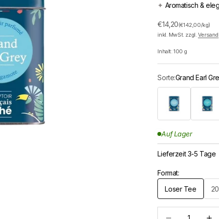
✦
Aromatisch & ele
Angebot
€14,20
(€142,00/kg)
inkl. MwSt. zzgl.
Versand
Inhalt:
100
g
Sorte:
Grand Earl Gr
Christoph Colomb
Ceylan 
Auf Lager
Lieferzeit 3-5 Tage
Format:
Loser Tee
20
Anzahl verringern
Anzah