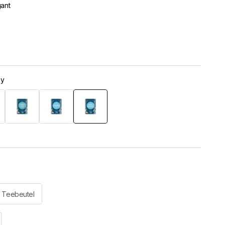
gant
ey
OP
Darjeeling F.O.P. Anapurna
Guruchka
Grand Earl Grey
 Teebeutel
l erhöhen