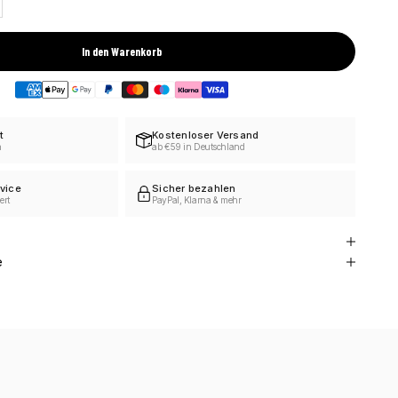
In den Warenkorb
t
Kostenloser Versand
h
ab €59 in Deutschland
vice
Sicher bezahlen
ert
PayPal, Klarna & mehr
e