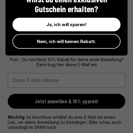
fruchtige Pâtes de Fruits oder zart schmelzende Schokoladen –
Gutschein erhalten?
bei Doucet verschmelzen Tradition und Innovation zu einem
unverwechselbaren Genusserlebnis.
Ja, ich will sparen!
Nein, ich will keinen Rabatt.
10% RABATT FÜR DICH!
Psst - Du möchtest 10% Rabatt für deine erste Bestellung?
Dann trag hier deine E-Mail ein
Email
Jetzt anmelden & 10% sparen!
Wichtig:
Im Anschluss erhältst du eine E-Mail mit einem
Link, um deine Anmeldung zu bestätigen. Bitte schau auch
unbedingt im SPAM nach