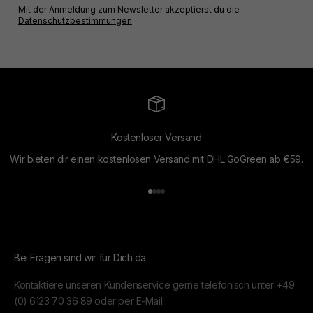
Mit der Anmeldung zum Newsletter akzeptierst du die
Datenschutzbestimmungen
Kostenloser Versand
Wir bieten dir einen kostenlosen Versand mit DHL GoGreen ab €59.
Gehe zu Element 1
Gehe zu Element 2
Gehe zu Element 3
Gehe zu Element 4
Bei Fragen sind wir für Dich da
Kontaktiere unseren Kundenservice gerne telefonisch unter
+49
(0) 6123 70 36 89
oder per
E-Mail.