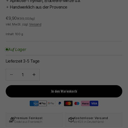
✦
Aprikose-Thymian, Erdbeere-Minze u.a.
✦
Handwerklich aus der Provence
Angebot
€9,90
(€99,00/kg)
inkl. MwSt. zzgl.
Versand
Inhalt:
100
g
Auf Lager
Lieferzeit 3-5 Tage
Anzahl verringern
Anzahl erhöhen
In den Warenkorb
Premium Feinkost
Kostenloser Versand
Direkt aus Frankreich
ab €59 in Deutschland