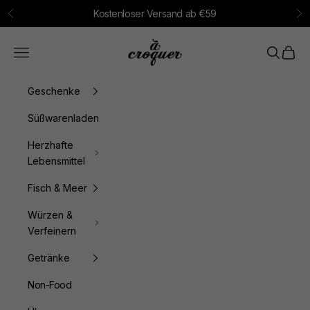
Zum Inhalt springen
Kostenloser Versand ab €59
Zurück
Vo
à croquer
Menü
Suchen
Waren
Geschenke
Süßwarenladen
Herzhafte
Lebensmittel
Fisch & Meer
Würzen &
Verfeinern
Getränke
Non-Food