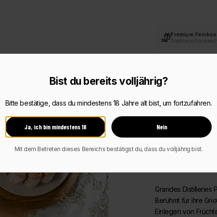
Premium Feinkos
Direkt aus Frankreic
Persönlicher Ser
Schnell & unkomplizi
Bist du bereits volljährig?
Beschreibung
Bitte bestätige, dass du mindestens 18 Jahre alt bist, um fortzufahren.
Zutaten & Nährwert
Ja, ich bin mindestens 18
Nein
Mit dem Betreten dieses Bereichs bestätigst du, dass du volljährig bist.
Grandes Distilleries
Berühmt für ihre Gri
Einlegen von Früchten