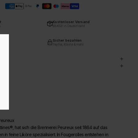
t
Kostenloser Versand
h
ab €59 in Deutschland
vice
Sicher bezahlen
ert
PayPal, Klarna & mehr
e
 Peureux
ottines®, hat sich die Brennerei Peureux seit 1864 auf das
 in feine Liköre spezialisiert. In Fougerolles entstehen in