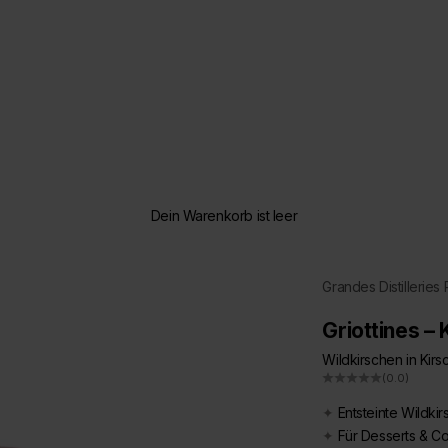
Dein Warenkorb ist leer
Grandes Distilleries
Griottines – 
Wildkirschen in Kirs
(0.0)
✦
Entsteinte Wildkir
✦
Für Desserts & Co