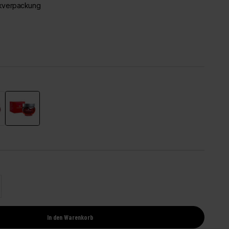
nkverpackung
ines®
Griottines®
l erhöhen
In den Warenkorb