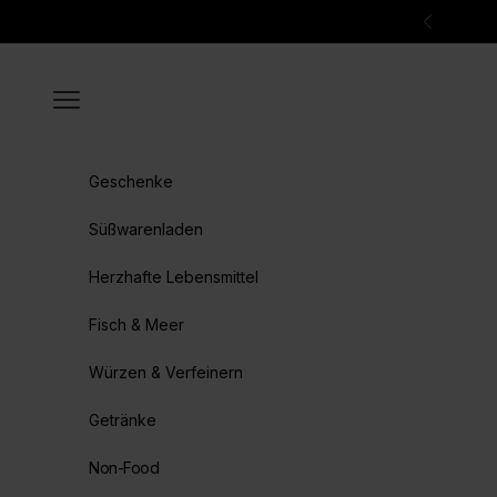
Zum Inhalt springen
Zurück
Menü
Geschenke
Süßwarenladen
Herzhafte Lebensmittel
Fisch & Meer
Würzen & Verfeinern
Getränke
Non-Food