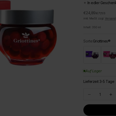
✦
In edler Gesche
Angebot
€24,89
(€71,11/l)
inkl. MwSt. zzgl.
Versand
Inhalt:
350
ml
Sorte:
Griottines®
Cassis Peureux®
Frambois
Auf Lager
Lieferzeit 3-5 Tage
Anzahl verringern
Anzah