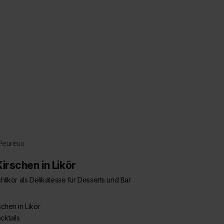
 Peureux
Kirschen in Likör
chlikör als Delikatesse für Desserts und Bar
schen in Likör
cktails