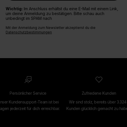
Wichtig:
Im Anschluss erhältst du eine E-Mail mit einem Link,
um deine Anmeldung zu bestätigen. Bitte schau auch
unbedingt im SPAM nach
Mit der Anmeldung zum Newsletter akzeptierst du die
Datenschutzbestimmungen
Persönlicher Service
Zufriedene Kunden
nser Kundensupport-Team ist bei
Wir sind stolz, bereits über 3.32
agen jederzeit für dich erreichbar.
Kunden glücklich gemacht zu hab