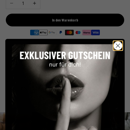
Anzahl verringern
Anzahl erhöhen
In den Warenkorb
Premium Feinkost
Kostenloser Versand
Direkt aus Frankreich
ab €59 in Deutschland
Persönlicher Service
Sicher bezahlen
Schnell & unkompliziert
PayPal, Klarna & mehr
Beschreibung
Zutaten & Nährwerte