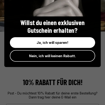
Willst du einen exklusiven
Gutschein erhalten?
La Sablésienne
In der malerischen Region Pays de la Loire bewahrt La
Ja, ich will sparen!
Sablésienne seit Jahrzehnten die Kunst der traditionellen
Bäckerei. Ihre butterzarten Sablés, hergestellt nach überlieferten
Nein, ich will keinen Rabatt.
Rezepten, sind ein Sinnbild französischer Backkunst und
entführen Genießer in eine Welt des feinen Geschmacks.
10% RABATT FÜR DICH!
Psst - Du möchtest 10% Rabatt für deine erste Bestellung?
Dann trag hier deine E-Mail ein