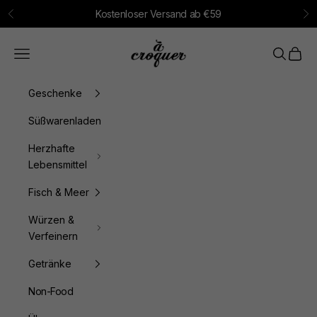
Zum Inhalt springen
Kostenloser Versand ab €59
Zurück
Vo
à croquer
Menü
Suchen
Waren
Geschenke
Süßwarenladen
Herzhafte
Lebensmittel
Fisch & Meer
Würzen &
Verfeinern
Getränke
Non-Food