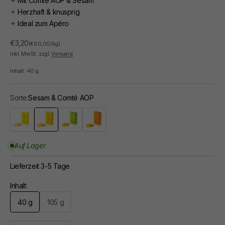
✦
Mit Comté AOP & Sesam
✦
Herzhaft & knusprig
✦
Ideal zum Apéro
Angebot
€3,20
(€80,00/kg)
inkl. MwSt. zzgl.
Versand
Inhalt:
40
g
Sorte:
Sesam & Comté AOP
Parmesan AOP & Pfeffer
Sesam & Comté AOP
Tomate & Rosmarin
Zwiebel & Paprika
Auf Lager
Lieferzeit 3-5 Tage
Inhalt:
40 g
105 g