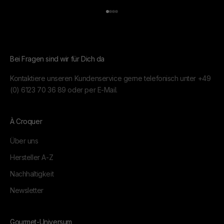
Gehe zu Element 1
Gehe zu Element 2
Gehe zu Element 3
Gehe zu Element 4
Bei Fragen sind wir für Dich da
Kontaktiere unseren Kundenservice gerne telefonisch unter
+49
(0) 6123 70 36 89
oder per
E-Mail.
À Croquer
Über uns
Hersteller A-Z
Nachhaltigkeit
Newsletter
Gourmet-Universum