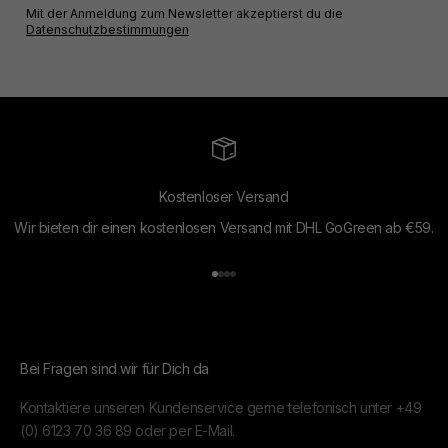
Mit der Anmeldung zum Newsletter akzeptierst du die
Datenschutzbestimmungen
Kostenloser Versand
Wir bieten dir einen kostenlosen Versand mit DHL GoGreen ab €59.
Gehe zu Element 1
Gehe zu Element 2
Gehe zu Element 3
Gehe zu Element 4
Bei Fragen sind wir für Dich da
Kontaktiere unseren Kundenservice gerne telefonisch unter
+49
(0) 6123 70 36 89
oder per
E-Mail.