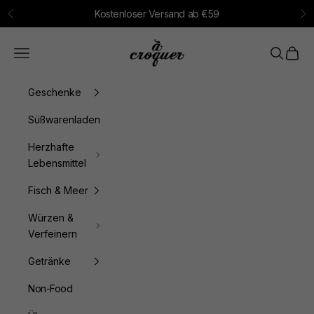
Zum Inhalt springen
Kostenloser Versand ab €59
Zurück
Vo
à croquer
Menü
Suchen
Waren
Geschenke
Süßwarenladen
Herzhafte
Lebensmittel
Fisch & Meer
Würzen &
Verfeinern
Getränke
Non-Food