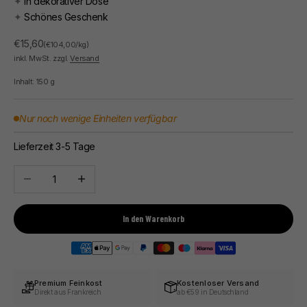
✦
In dekorativer Dose
✦
Schönes Geschenk
Angebot
€15,60
(€104,00/kg)
inkl. MwSt. zzgl.
Versand
Inhalt:
150
g
Nur noch wenige Einheiten verfügbar
Lieferzeit 3-5 Tage
Anzahl verringern
Anzahl erhöhen
In den Warenkorb
Premium Feinkost
Kostenloser Versand
Direkt aus Frankreich
ab €59 in Deutschland