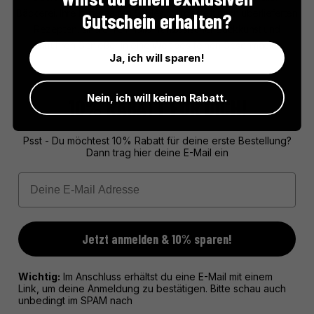
Bäckerei. Ihre butterzarten Sablés, hergestellt nach überlieferten
Gutschein erhalten?
Rezepten, sind ein Sinnbild französischer Backkunst und
entführen Genießer in eine Welt des feinen Geschmacks.
Ja, ich will sparen!
Nein, ich will keinen Rabatt.
10% RABATT FÜR DICH!
Psst - Du möchtest 10% Rabatt für deine erste Bestellung?
Dann trag hier deine E-Mail ein
Email
Jetzt anmelden & 10% sparen!
Wichtig:
Im Anschluss erhältst du eine E-Mail mit einem
Link, um deine Anmeldung zu bestätigen. Bitte schau auch
unbedingt im SPAM nach