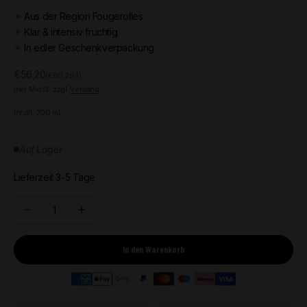
✦
Aus der Region Fougerolles
✦
Klar & intensiv fruchtig
✦
In edler Geschenkverpackung
Angebot
€56,20
(€80,29/l)
inkl. MwSt. zzgl.
Versand
Inhalt:
700
ml
Auf Lager
Lieferzeit 3-5 Tage
Anzahl verringern
Anzahl erhöhen
In den Warenkorb