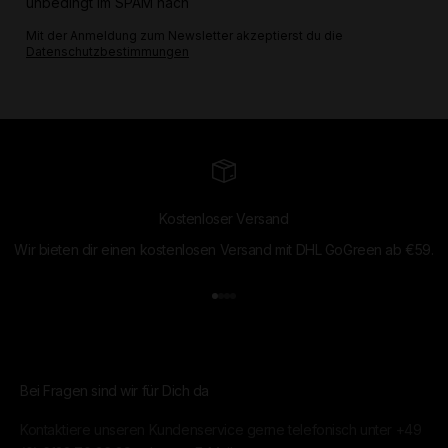
unbedingt im SPAM nach
Mit der Anmeldung zum Newsletter akzeptierst du die
Datenschutzbestimmungen
Kostenloser Versand
Wir bieten dir einen kostenlosen Versand mit DHL GoGreen ab €59.
Gehe zu Element 1
Gehe zu Element 2
Gehe zu Element 3
Gehe zu Element 4
Bei Fragen sind wir für Dich da
Kontaktiere unseren Kundenservice gerne telefonisch unter
+49