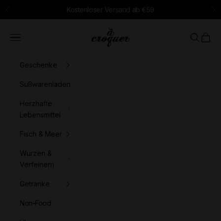
Zum Inhalt springen
Kostenloser Versand ab €59
Zurück
Vo
à croquer
Menü
Suchen
Waren
Geschenke
Süßwarenladen
Herzhafte
Lebensmittel
Fisch & Meer
Würzen &
Verfeinern
Getränke
Non-Food