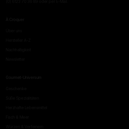
(0) 6123 70 36 89
oder per
E-Mail.
À Croquer
Über uns
Hersteller A-Z
Nachhaltigkeit
Newsletter
Gourmet-Universum
Geschenke
Süße Spezialitäten
Herzhafte Lebensmittel
Fisch & Meer
Würzen & Verfeinern