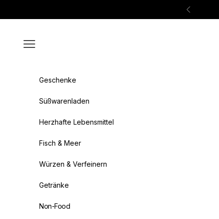
Zum Inhalt springen
Zurück
Menü
Geschenke
Süßwarenladen
Herzhafte Lebensmittel
Fisch & Meer
Würzen & Verfeinern
Getränke
Non-Food