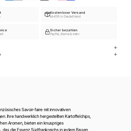
t
Kostenloser Versand
h
ab €59 in Deutschland
vice
Sicher bezahlen
ert
PayPal, Klarna & mehr
e
nzösisches Savoir-faire mit innovativen
. Ihre handwerklich hergestellten Kartoffelchips,
lichen Aromen, bieten ein knuspriges
 das die Essenz Südfrankreichs in jedem Bissen