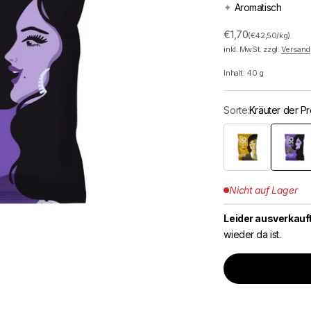
✦
Aromatisch
Angebot
€1,70
(€42,50/kg)
inkl. MwSt. zzgl.
Versand
Inhalt:
40
g
Sorte:
Kräuter der P
Nature
Kräuter 
Nicht auf Lager
Leider ausverkauft
wieder da ist.