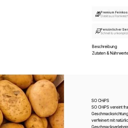
Premium Feinkos
Direkt aus Frankreic
Persönlicher Ser
Schnell & unkomplizi
Beschreibung
Zutaten & Nährwert
SO CHiPS
SO CHiPS vereint fra
Geschmacksrichtungen
verfeinert mit natür
Geschmackserlebnis,