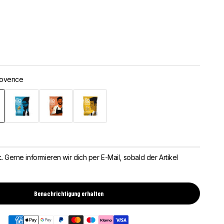
rovence
der Provence
Karamellisierte Zwiebeln
Gewürze der Welt
Parmesan AOP
.
Gerne informieren wir dich per E-Mail, sobald der Artikel
Benachrichtigung erhalten