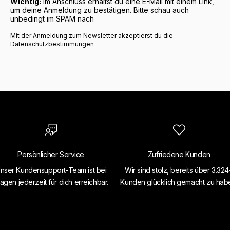
Wichtig:
Im Anschluss erhältst du eine E-Mail mit einem Link,
um deine Anmeldung zu bestätigen. Bitte schau auch
unbedingt im SPAM nach
Mit der Anmeldung zum Newsletter akzeptierst du die
Datenschutzbestimmungen
Persönlicher Service
Zufriedene Kunden
nser Kundensupport-Team ist bei
Wir sind stolz, bereits über 3.32
agen jederzeit für dich erreichbar.
Kunden glücklich gemacht zu hab