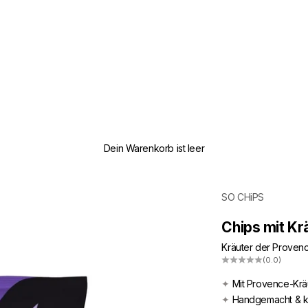
Dein Warenkorb ist leer
SO CHiPS
Chips mit Kr
Kräuter der Proven
(0.0)
✦
Mit Provence-Krä
✦
Handgemacht & k