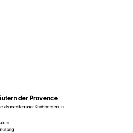
äutern der Provence
ce als mediterraner Knabbergenuss
utern
nusprig