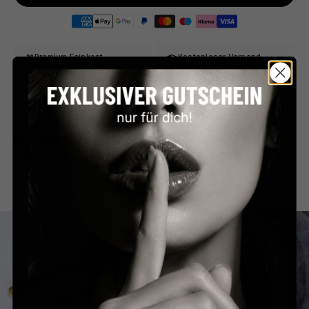
Premium Feinkost
Kostenloser Versand
Direkt aus Frankreich
ab €59 in Deutschland
Persönlicher Service
Sicher bezahlen
Schnell & unkompliziert
PayPal, Klarna & mehr
Beschreibung
Zutaten & Nährwerte