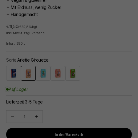
✦
Vegan & glutenfrei
✦
Mit Erdnuss, wenig Zucker
✦
Handgemacht
Angebot
€11,50
(€32,86/kg)
inkl. MwSt. zzgl.
Versand
Inhalt:
350
g
Sorte:
Arlette Girouette
Alexandre Legrain
Arlette Girouette
Jo la Picore
Louisette Deschamps
Marilou Bonejou
Auf Lager
Lieferzeit 3-5 Tage
Anzahl verringern
Anzahl erhöhen
In den Warenkorb