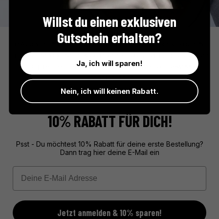
Willst du einen exklusiven
Miam République
Gutschein erhalten?
In Avignon, im Herzen der Provence, stellt Miam République mit
Hingabe handgemachtes Granola her. 100% natürlich, bio, vegan
Ja, ich will sparen!
und glutenfrei – ein Genuss für alle, die Wert auf bewusste
Ernährung legen.
Nein, ich will keinen Rabatt.
10% RABATT FÜR DICH!
Psst - Du möchtest 10% Rabatt für deine erste Bestellung?
Dann trag hier deine E-Mail ein
Email
Jetzt anmelden & 10% sparen!