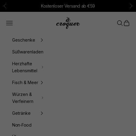
Zum Inhalt springen
Kostenloser Versand ab €59
Zurück
Vo
à croquer
Menü
Suchen
Waren
Geschenke
Süßwarenladen
Herzhafte
Lebensmittel
Fisch & Meer
Würzen &
Verfeinern
Getränke
Non-Food