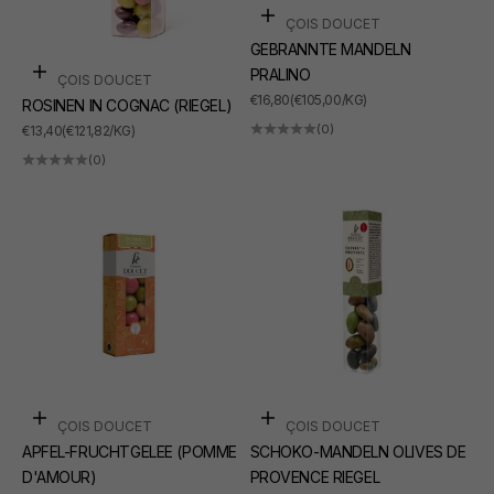
In den Warenkorb
FRANÇOIS DOUCET
GEBRANNTE MANDELN
PRALINO
In den Warenkorb
FRANÇOIS DOUCET
ANGEBOT
€16,80
(€105,00/KG)
ROSINEN IN COGNAC (RIEGEL)
ANGEBOT
(0)
€13,40
(€121,82/KG)
(0)
In den Warenkorb
In den Warenkorb
FRANÇOIS DOUCET
FRANÇOIS DOUCET
APFEL-FRUCHTGELEE (POMME
SCHOKO-MANDELN OLIVES DE
D'AMOUR)
PROVENCE RIEGEL