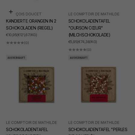
In den Warenkorb
FRANÇOIS DOUCET
LE COMPTOIR DE MATHILDE
KANDIERTE ORANGEN IN 2
SCHOKOLADENTAFEL
SCHOKOLADEN (RIEGEL)
"OURSON CŒUR"
ANGEBOT
(MILCHSCHOKOLADE)
€10,95
(€121,67/KG)
ANGEBOT
€5,95
(€74,38/KG)
(0)
(0)
AUSVERKAUFT
AUSVERKAUFT
LE COMPTOIR DE MATHILDE
LE COMPTOIR DE MATHILDE
SCHOKOLADENTAFEL
SCHOKOLADENTAFEL "PERLES