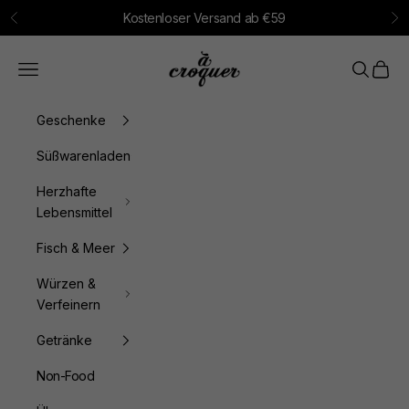
Zum Inhalt springen
Kostenloser Versand ab €59
Zurück
Vo
à croquer
Menü
Suchen
Waren
Geschenke
Süßwarenladen
Herzhafte
Lebensmittel
Fisch & Meer
Würzen &
Verfeinern
Getränke
Non-Food