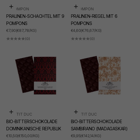
In den Warenkorb
In den Warenkorb
LE POMPON
LE POMPON
PRALINEN-SCHACHTEL MIT 9
PRALINEN-RIEGEL MIT 6
POMPONS
POMPONS
ANGEBOT
ANGEBOT
€7,90
(€87,78/KG)
€4,60
(€76,67/KG)
(0)
(0)
In den Warenkorb
In den Warenkorb
LE PETIT DUC
LE PETIT DUC
BIO-BITTERSCHOKOLADE
BIO-BITTERSCHOKOLADE
DOMINIKANISCHE REPUBLIK
SAMBIRANO (MADAGASKAR)
ANGEBOT
ANGEBOT
€10,50
(€150,00/KG)
€9,95
(€142,14/KG)