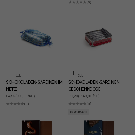
(0)
In den Warenkorb
In den Warenkorb
CLUIZEL
CLUIZEL
SCHOKOLADEN-SARDINEN IM
SCHOKOLADEN-SARDINEN
NETZ
GESCHENKDOSE
ANGEBOT
ANGEBOT
€4,95
(€55,00/KG)
€11,20
(€149,33/KG)
(0)
(0)
AUSVERKAUFT