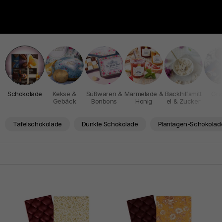
Schokolade
Kekse &
Süßwaren &
Marmelade &
Backhilfsmitt
Gra
Gebäck
Bonbons
Honig
el & Zucker
Tafelschokolade
Dunkle Schokolade
Plantagen-Schokolad