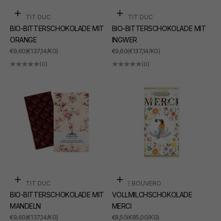
In den Warenkorb
In den Warenkorb
LE PETIT DUC
LE PETIT DUC
BIO-BITTERSCHOKOLADE MIT
BIO-BITTERSCHOKOLADE MIT
ORANGE
INGWER
ANGEBOT
ANGEBOT
€9,60
(€137,14/KG)
€9,60
(€137,14/KG)
(0)
(0)
In den Warenkorb
In den Warenkorb
LE PETIT DUC
MARIE BOUVERO
BIO-BITTERSCHOKOLADE MIT
VOLLMILCHSCHOKOLADE
MANDELN
MERCI
ANGEBOT
ANGEBOT
€9,60
(€137,14/KG)
€8,50
(€85,00/KG)