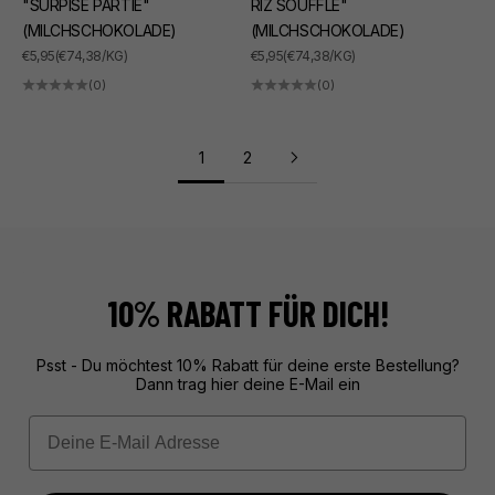
"SURPISE PARTIE"
RIZ SOUFFLÉ"
(MILCHSCHOKOLADE)
(MILCHSCHOKOLADE)
ANGEBOT
ANGEBOT
€5,95
(€74,38/KG)
€5,95
(€74,38/KG)
(0)
(0)
1
2
10% RABATT FÜR DICH!
Psst - Du möchtest 10% Rabatt für deine erste Bestellung?
Dann trag hier deine E-Mail ein
Email