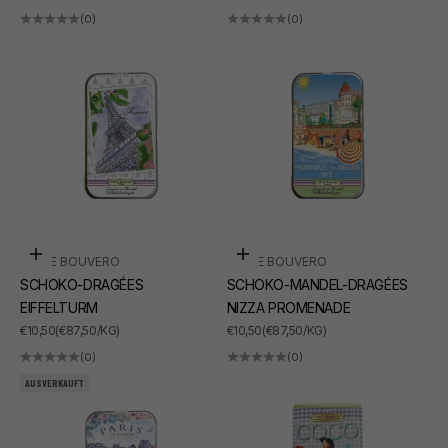
(0)
(0)
In den Warenkorb
In den Warenkorb
MARIE BOUVERO
MARIE BOUVERO
SCHOKO-DRAGÉES
SCHOKO-MANDEL-DRAGÉES
EIFFELTURM
NIZZA PROMENADE
ANGEBOT
ANGEBOT
€10,50
(€87,50/KG)
€10,50
(€87,50/KG)
(0)
(0)
AUSVERKAUFT