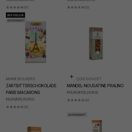
(0)
(0)
BESTSELLER
AUSVERKAUFT
In den Warenkorb
MARIE BOUVERO
FRANÇOIS DOUCET
ZARTBITTERSCHOKOLADE
MANDEL-NOUGATINE PRALINO
PARIS MACARONS
ANGEBOT
€16,80
(€105,00/KG)
ANGEBOT
€8,50
(€85,00/KG)
(0)
(0)
AUSVERKAUFT