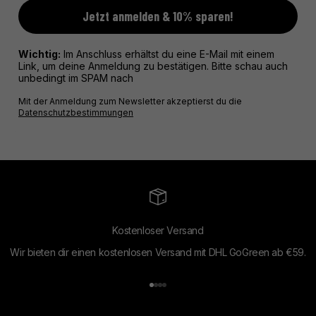
Jetzt anmelden & 10% sparen!
Wichtig:
Im Anschluss erhältst du eine E-Mail mit einem
Link, um deine Anmeldung zu bestätigen. Bitte schau auch
unbedingt im SPAM nach
Mit der Anmeldung zum Newsletter akzeptierst du die
Datenschutzbestimmungen
Kostenloser Versand
Wir bieten dir einen kostenlosen Versand mit DHL GoGreen ab €59.
Gehe zu Element 1
Gehe zu Element 2
Gehe zu Element 3
Gehe zu Element 4