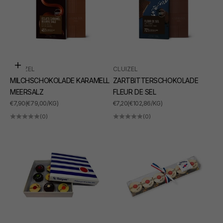
In den Warenkorb
CLUIZEL
CLUIZEL
MILCHSCHOKOLADE KARAMELL
ZARTBITTERSCHOKOLADE
MEERSALZ
FLEUR DE SEL
ANGEBOT
ANGEBOT
€7,90
(€79,00/KG)
€7,20
(€102,86/KG)
(0)
(0)