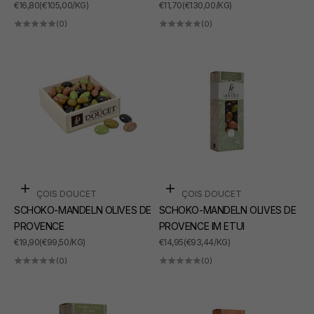
ANGEBOT
ANGEBOT
€16,80
(€105,00/KG)
€11,70
(€130,00/KG)
(0)
(0)
In den Warenkorb
In den Warenkorb
FRANÇOIS DOUCET
FRANÇOIS DOUCET
SCHOKO-MANDELN OLIVES DE
SCHOKO-MANDELN OLIVES DE
PROVENCE
PROVENCE IM ETUI
ANGEBOT
ANGEBOT
€19,90
(€99,50/KG)
€14,95
(€93,44/KG)
(0)
(0)