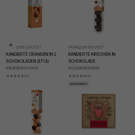
In den Warenkorb
FRANÇOIS DOUCET
FRANÇOIS DOUCET
KANDIERTE ORANGEN IN 2
KANDIERTE KIRSCHEN IN
SCHOKOLADEN (ETUI)
SCHOKOLADE
ANGEBOT
ANGEBOT
€16,90
(€105,63/KG)
€12,20
(€135,56/KG)
(0)
(0)
AUSVERKAUFT