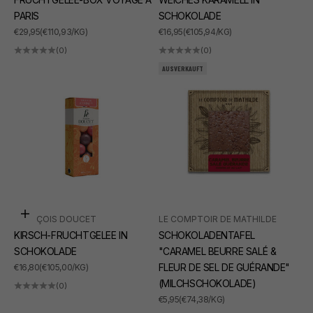
PARIS
SCHOKOLADE
ANGEBOT
ANGEBOT
€29,95
(€110,93/KG)
€16,95
(€105,94/KG)
(0)
(0)
AUSVERKAUFT
In den Warenkorb
FRANÇOIS DOUCET
LE COMPTOIR DE MATHILDE
KIRSCH-FRUCHTGELEE IN
SCHOKOLADENTAFEL
SCHOKOLADE
"CARAMEL BEURRE SALÉ &
ANGEBOT
FLEUR DE SEL DE GUÉRANDE"
€16,80
(€105,00/KG)
(MILCHSCHOKOLADE)
(0)
ANGEBOT
€5,95
(€74,38/KG)