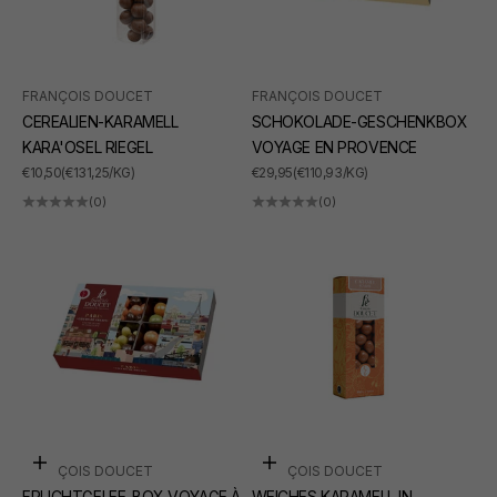
FRANÇOIS DOUCET
FRANÇOIS DOUCET
CEREALIEN-KARAMELL
SCHOKOLADE-GESCHENKBOX
KARA'OSEL RIEGEL
VOYAGE EN PROVENCE
ANGEBOT
ANGEBOT
€10,50
(€131,25/KG)
€29,95
(€110,93/KG)
(0)
(0)
In den Warenkorb
In den Warenkorb
FRANÇOIS DOUCET
FRANÇOIS DOUCET
FRUCHTGELEE-BOX VOYAGE À
WEICHES KARAMELL IN