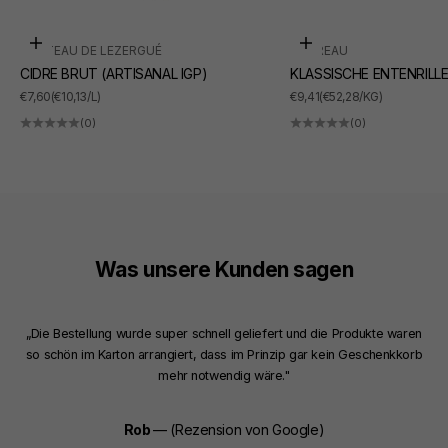
In den Warenkorb
In den Warenkorb
CHÂTEAU DE LEZERGUÉ
SUDREAU
CIDRE BRUT (ARTISANAL IGP)
KLASSISCHE ENTENRILL
ANGEBOT
ANGEBOT
€7,60
(€10,13/L)
€9,41
(€52,28/KG)
(0)
(0)
Was unsere Kunden sagen
„Die Bestellung wurde super schnell geliefert und die Produkte waren
so schön im Karton arrangiert, dass im Prinzip gar kein Geschenkkorb
mehr notwendig wäre."
Rob
— (Rezension von Google)