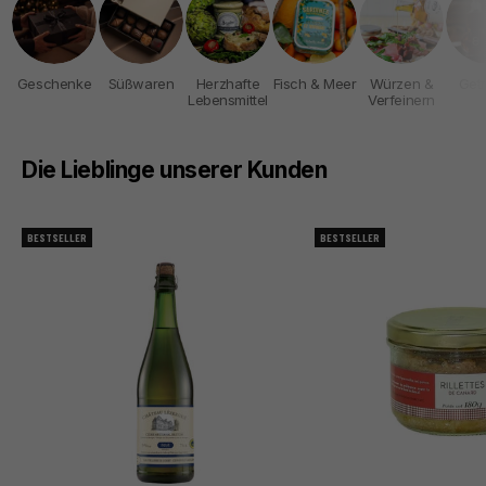
Geschenke
Süßwaren
Herzhafte
Fisch & Meer
Würzen &
Get
Lebensmittel
Verfeinern
Die Lieblinge unserer Kunden
BESTSELLER
BESTSELLER