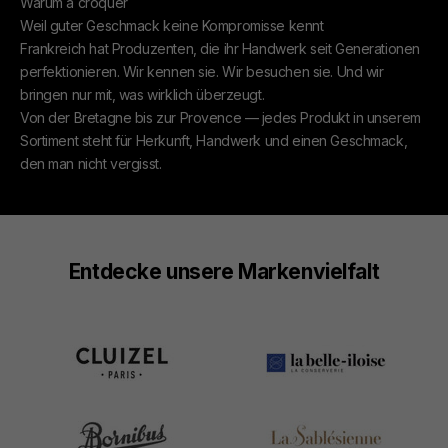
Warum à croquer
Weil guter Geschmack keine Kompromisse kennt
Frankreich hat Produzenten, die ihr Handwerk seit Generationen
perfektionieren. Wir kennen sie. Wir besuchen sie. Und wir
bringen nur mit, was wirklich überzeugt.
Von der Bretagne bis zur Provence — jedes Produkt in unserem
Sortiment steht für Herkunft, Handwerk und einen Geschmack,
den man nicht vergisst.
Entdecke unsere Markenvielfalt