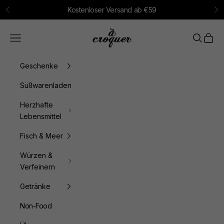
Zum Inhalt springen
Kostenloser Versand ab €59
Zurück
Vo
à croquer
Menü
Suchen
Waren
Geschenke
Süßwarenladen
Herzhafte
Lebensmittel
Fisch & Meer
Würzen &
Verfeinern
Getränke
Non-Food