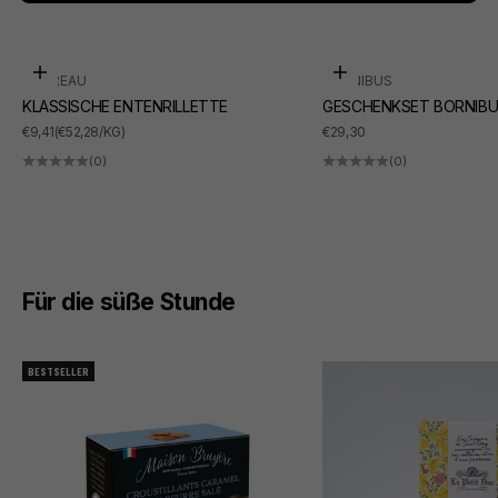
In den Warenkorb
In den Warenkorb
SUDREAU
BORNIBUS
KLASSISCHE ENTENRILLETTE
GESCHENKSET BORNIBU
ANGEBOT
ANGEBOT
€9,41
(€52,28/KG)
€29,30
(0)
(0)
Für die süße Stunde
BESTSELLER