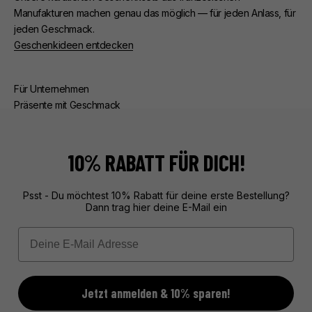
Manufakturen machen genau das möglich — für jeden Anlass, für
jeden Geschmack.
Geschenkideen entdecken
Für Unternehmen
Präsente mit Geschmack
Ob Kunden- oder Mitarbeiterpräsente — wir kümmern uns um
alles. Beratung, edle Verpackung, zuverlässige Lieferung.
Exklusive Geschenke aus Frankreich, unvergesslich verpackt.
10% RABATT FÜR DICH!
Mehr über unseren Service erfahren
Psst - Du möchtest 10% Rabatt für deine erste Bestellung?
Dann trag hier deine E-Mail ein
Email
Jetzt anmelden & 10% sparen!