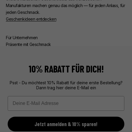
Manufakturen machen genau das möglich — für jeden Anlass, für
jeden Geschmack.
Geschenkideen entdecken
Für Unternehmen
Präsente mit Geschmack
Ob Kunden- oder Mitarbeiterpräsente — wir kümmern uns um
alles. Beratung, edle Verpackung, zuverlässige Lieferung.
Exklusive Geschenke aus Frankreich, unvergesslich verpackt.
10% RABATT FÜR DICH!
Mehr über unseren Service erfahren
Psst - Du möchtest 10% Rabatt für deine erste Bestellung?
Dann trag hier deine E-Mail ein
Email
Jetzt anmelden & 10% sparen!