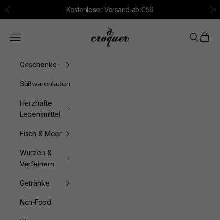
Zum Inhalt springen
Kostenloser Versand ab €59
Zurück
Vo
à croquer
Menü
Suchen
Waren
Geschenke
Süßwarenladen
Herzhafte
Lebensmittel
Fisch & Meer
Würzen &
Verfeinern
Getränke
Non-Food