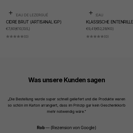
In den Warenkorb
In den Warenkorb
CHÂTEAU DE LEZERGUÉ
SUDREAU
CIDRE BRUT (ARTISANAL IGP)
KLASSISCHE ENTENRILL
ANGEBOT
ANGEBOT
€7,60
(€10,13/L)
€9,41
(€52,28/KG)
(0)
(0)
Was unsere Kunden sagen
„Die Bestellung wurde super schnell geliefert und die Produkte waren
so schön im Karton arrangiert, dass im Prinzip gar kein Geschenkkorb
mehr notwendig wäre."
Rob
— (Rezension von Google)