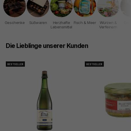
Geschenke
Süßwaren
Herzhafte
Fisch & Meer
Würzen &
Get
Lebensmittel
Verfeinern
Die Lieblinge unserer Kunden
BESTSELLER
BESTSELLER