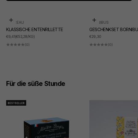
In den Warenkorb
In den Warenkorb
SUDREAU
BORNIBUS
KLASSISCHE ENTENRILLETTE
GESCHENKSET BORNIBU
ANGEBOT
ANGEBOT
€9,41
(€52,28/KG)
€29,30
(0)
(0)
Für die süße Stunde
BESTSELLER