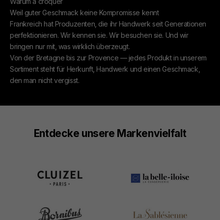
Warum à croquer
Weil guter Geschmack keine Kompromisse kennt
Frankreich hat Produzenten, die ihr Handwerk seit Generationen
perfektionieren. Wir kennen sie. Wir besuchen sie. Und wir
bringen nur mit, was wirklich überzeugt.
Von der Bretagne bis zur Provence — jedes Produkt in unserem
Sortiment steht für Herkunft, Handwerk und einen Geschmack,
den man nicht vergisst.
Entdecke unsere Markenvielfalt