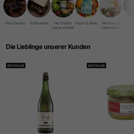
Geschenke
Süßwaren
Herzhafte
Fisch & Meer
Würzen &
Get
Lebensmittel
Verfeinern
Die Lieblinge unserer Kunden
BESTSELLER
BESTSELLER