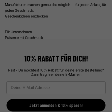
Manufakturen machen genau das möglich — für jeden Anlass, für
jeden Geschmack.
Geschenkideen entdecken
Für Unternehmen
Präsente mit Geschmack
Ob Kunden- oder Mitarbeiterpräsente — wir kümmern uns um
alles. Beratung, edle Verpackung, zuverlässige Lieferung.
Exklusive Geschenke aus Frankreich, unvergesslich verpackt.
10% RABATT FÜR DICH!
Mehr über unseren Service erfahren
Psst - Du möchtest 10% Rabatt für deine erste Bestellung?
Dann trag hier deine E-Mail ein
Email
Jetzt anmelden & 10% sparen!