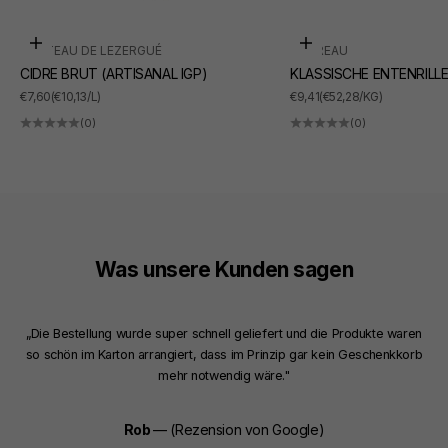
In den Warenkorb
In den Warenkorb
CHÂTEAU DE LEZERGUÉ
SUDREAU
CIDRE BRUT (ARTISANAL IGP)
KLASSISCHE ENTENRILL
ANGEBOT
ANGEBOT
€7,60
(€10,13/L)
€9,41
(€52,28/KG)
(0)
(0)
Was unsere Kunden sagen
„Die Bestellung wurde super schnell geliefert und die Produkte waren
so schön im Karton arrangiert, dass im Prinzip gar kein Geschenkkorb
mehr notwendig wäre."
Rob
— (Rezension von Google)