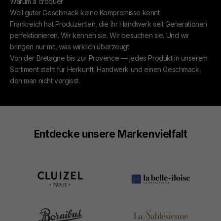
Warum à croquer
Weil guter Geschmack keine Kompromisse kennt
Frankreich hat Produzenten, die ihr Handwerk seit Generationen
perfektionieren. Wir kennen sie. Wir besuchen sie. Und wir
bringen nur mit, was wirklich überzeugt.
Von der Bretagne bis zur Provence — jedes Produkt in unserem
Sortiment steht für Herkunft, Handwerk und einen Geschmack,
den man nicht vergisst.
Entdecke unsere Markenvielfalt