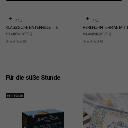
In den Warenkorb
In den Warenkorb
SUDREAU
SUDREAU
KLASSISCHE ENTENRILLETTE
PERLHUHNTERRINE MIT
ANGEBOT
ANGEBOT
€9,41
(€52,28/KG)
€4,40
(€48,89/KG)
(0)
(0)
Für die süße Stunde
BESTSELLER