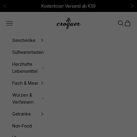
Zum Inhalt springen
Kostenloser Versand ab €59
Zurück
Vo
à croquer
Menü
Suchen
Waren
Geschenke
Süßwarenladen
Herzhafte
Lebensmittel
Fisch & Meer
Würzen &
Verfeinern
Getränke
Non-Food