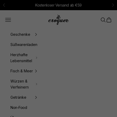
Zum Inhalt springen
Kostenloser Versand ab €59
Zurück
Vo
à croquer
Menü
Suchen
Waren
Geschenke
Süßwarenladen
Herzhafte
Lebensmittel
Fisch & Meer
Würzen &
Verfeinern
Getränke
Non-Food