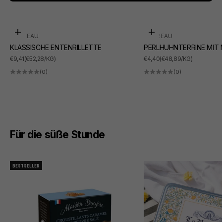
In den Warenkorb
In den Warenkorb
SUDREAU
SUDREAU
KLASSISCHE ENTENRILLETTE
PERLHUHNTERRINE MIT
ANGEBOT
ANGEBOT
€9,41
(€52,28/KG)
€4,40
(€48,89/KG)
(0)
(0)
Für die süße Stunde
BESTSELLER