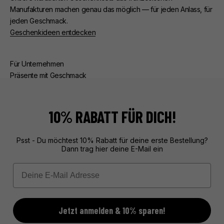
Manufakturen machen genau das möglich — für jeden Anlass, für
jeden Geschmack.
Geschenkideen entdecken
Für Unternehmen
Präsente mit Geschmack
Ob Kunden- oder Mitarbeiterpräsente — wir kümmern uns um
alles. Beratung, edle Verpackung, zuverlässige Lieferung.
Exklusive Geschenke aus Frankreich, unvergesslich verpackt.
10% RABATT FÜR DICH!
Mehr über unseren Service erfahren
Psst - Du möchtest 10% Rabatt für deine erste Bestellung?
Dann trag hier deine E-Mail ein
Email
Jetzt anmelden & 10% sparen!