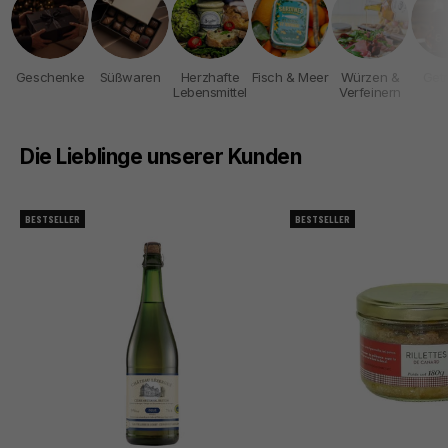
Geschenke
Süßwaren
Herzhafte
Fisch & Meer
Würzen &
Get
Lebensmittel
Verfeinern
Die Lieblinge unserer Kunden
BESTSELLER
BESTSELLER