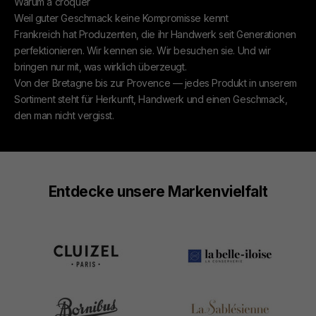
Warum à croquer
Weil guter Geschmack keine Kompromisse kennt
Frankreich hat Produzenten, die ihr Handwerk seit Generationen
perfektionieren. Wir kennen sie. Wir besuchen sie. Und wir
bringen nur mit, was wirklich überzeugt.
Von der Bretagne bis zur Provence — jedes Produkt in unserem
Sortiment steht für Herkunft, Handwerk und einen Geschmack,
den man nicht vergisst.
Entdecke unsere Markenvielfalt