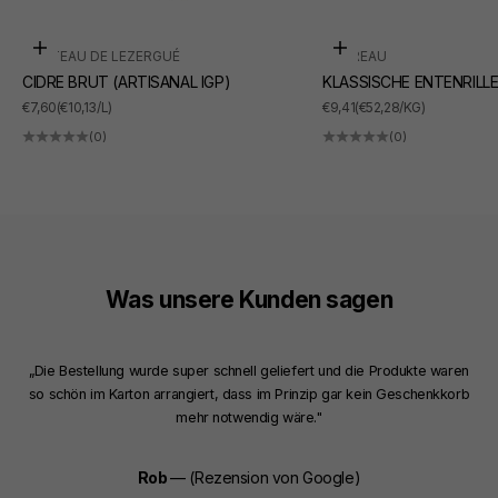
In den Warenkorb
In den Warenkorb
CHÂTEAU DE LEZERGUÉ
SUDREAU
CIDRE BRUT (ARTISANAL IGP)
KLASSISCHE ENTENRILL
ANGEBOT
ANGEBOT
€7,60
(€10,13/L)
€9,41
(€52,28/KG)
(0)
(0)
Was unsere Kunden sagen
„Die Bestellung wurde super schnell geliefert und die Produkte waren
so schön im Karton arrangiert, dass im Prinzip gar kein Geschenkkorb
mehr notwendig wäre."
Rob
— (Rezension von Google)