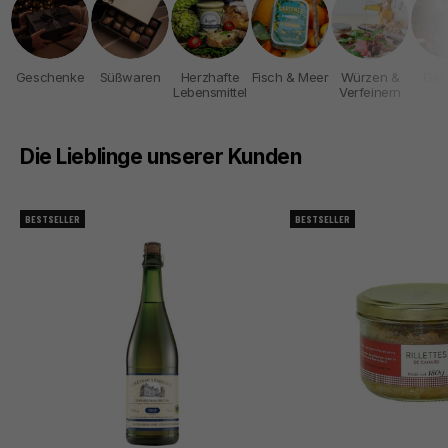
Geschenke
Süßwaren
Herzhafte
Fisch & Meer
Würzen &
Get
Lebensmittel
Verfeinern
Die Lieblinge unserer Kunden
BESTSELLER
BESTSELLER