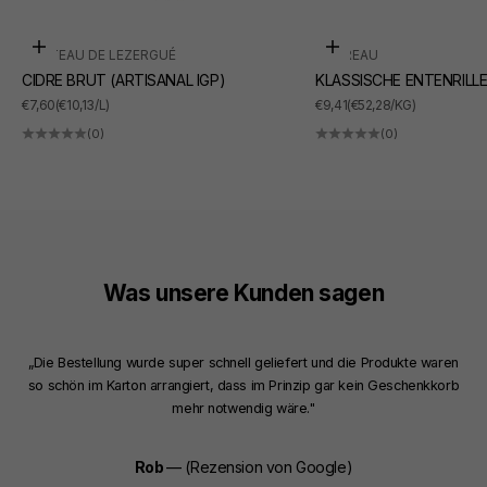
In den Warenkorb
In den Warenkorb
CHÂTEAU DE LEZERGUÉ
SUDREAU
CIDRE BRUT (ARTISANAL IGP)
KLASSISCHE ENTENRILL
ANGEBOT
ANGEBOT
€7,60
(€10,13/L)
€9,41
(€52,28/KG)
(0)
(0)
Was unsere Kunden sagen
„Die Bestellung wurde super schnell geliefert und die Produkte waren
so schön im Karton arrangiert, dass im Prinzip gar kein Geschenkkorb
mehr notwendig wäre."
Rob
— (Rezension von Google)