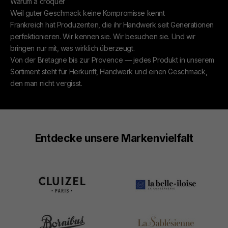
Warum à croquer
Weil guter Geschmack keine Kompromisse kennt
Frankreich hat Produzenten, die ihr Handwerk seit Generationen
perfektionieren. Wir kennen sie. Wir besuchen sie. Und wir
bringen nur mit, was wirklich überzeugt.
Von der Bretagne bis zur Provence — jedes Produkt in unserem
Sortiment steht für Herkunft, Handwerk und einen Geschmack,
den man nicht vergisst.
Entdecke unsere Markenvielfalt