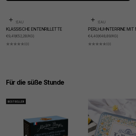
In den Warenkorb
In den Warenkorb
SUDREAU
SUDREAU
KLASSISCHE ENTENRILLETTE
PERLHUHNTERRINE MIT
ANGEBOT
ANGEBOT
€9,41
(€52,28/KG)
€4,40
(€48,89/KG)
(0)
(0)
Für die süße Stunde
BESTSELLER