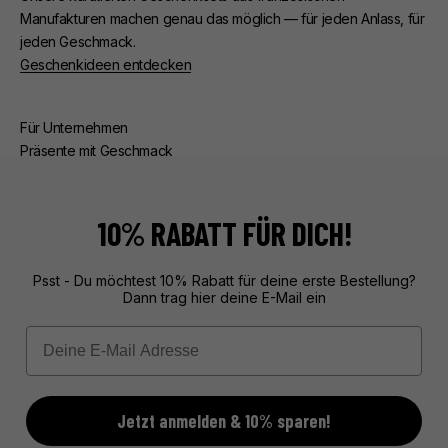
Manufakturen machen genau das möglich — für jeden Anlass, für
jeden Geschmack.
Geschenkideen entdecken
Für Unternehmen
Präsente mit Geschmack
Ob Kunden- oder Mitarbeiterpräsente — wir kümmern uns um
alles. Beratung, edle Verpackung, zuverlässige Lieferung.
Exklusive Geschenke aus Frankreich, unvergesslich verpackt.
10% RABATT FÜR DICH!
Mehr über unseren Service erfahren
Psst - Du möchtest 10% Rabatt für deine erste Bestellung?
Dann trag hier deine E-Mail ein
Email
Jetzt anmelden & 10% sparen!