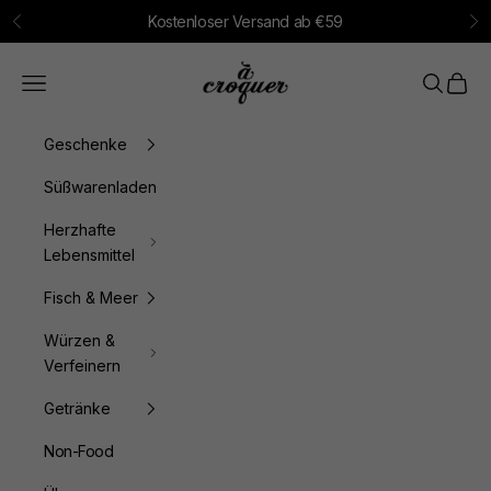
Zum Inhalt springen
Kostenloser Versand ab €59
Zurück
Vo
à croquer
Menü
Suchen
Waren
Geschenke
Süßwarenladen
Herzhafte
Lebensmittel
Fisch & Meer
Würzen &
Verfeinern
Getränke
Non-Food