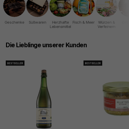
Geschenke
Süßwaren
Herzhafte
Fisch & Meer
Würzen &
Get
Lebensmittel
Verfeinern
Die Lieblinge unserer Kunden
BESTSELLER
BESTSELLER