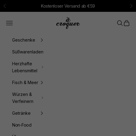
Zum Inhalt springen
Kostenloser Versand ab €59
Zurück
Vo
à croquer
Menü
Suchen
Waren
Geschenke
Süßwarenladen
Herzhafte
Lebensmittel
Fisch & Meer
Würzen &
Verfeinern
Getränke
Non-Food