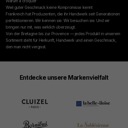
Warum à croquer
Weil guter Geschmack keine Kompromisse kennt
Frankreich hat Produzenten, die ihr Handwerk seit Generationen
perfektionieren. Wir kennen sie. Wir besuchen sie. Und wir
bringen nur mit, was wirklich überzeugt.
Von der Bretagne bis zur Provence — jedes Produkt in unserem
Sortiment steht für Herkunft, Handwerk und einen Geschmack,
den man nicht vergisst.
Entdecke unsere Markenvielfalt