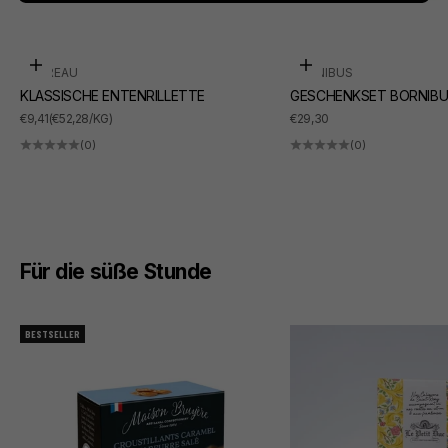
In den Warenkorb
In den Warenkorb
SUDREAU
BORNIBUS
KLASSISCHE ENTENRILLETTE
GESCHENKSET BORNIBU
ANGEBOT
ANGEBOT
€9,41
(€52,28/KG)
€29,30
(0)
(0)
Für die süße Stunde
BESTSELLER