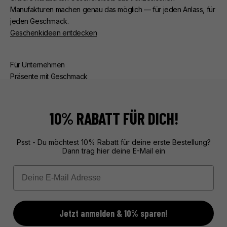
Manufakturen machen genau das möglich — für jeden Anlass, für
jeden Geschmack.
Geschenkideen entdecken
Für Unternehmen
Präsente mit Geschmack
Ob Kunden- oder Mitarbeiterpräsente — wir kümmern uns um
alles. Beratung, edle Verpackung, zuverlässige Lieferung.
Exklusive Geschenke aus Frankreich, unvergesslich verpackt.
10% RABATT FÜR DICH!
Mehr über unseren Service erfahren
Psst - Du möchtest 10% Rabatt für deine erste Bestellung?
Dann trag hier deine E-Mail ein
Email
Jetzt anmelden & 10% sparen!