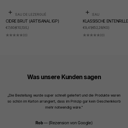
In den Warenkorb
In den Warenkorb
CHÂTEAU DE LEZERGUÉ
SUDREAU
CIDRE BRUT (ARTISANAL IGP)
KLASSISCHE ENTENRILL
ANGEBOT
ANGEBOT
€7,60
(€10,13/L)
€9,41
(€52,28/KG)
(0)
(0)
Was unsere Kunden sagen
„Die Bestellung wurde super schnell geliefert und die Produkte waren
so schön im Karton arrangiert, dass im Prinzip gar kein Geschenkkorb
mehr notwendig wäre."
Rob
— (Rezension von Google)