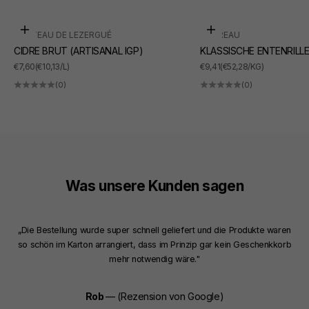
In den Warenkorb
In den Warenkorb
CHÂTEAU DE LEZERGUÉ
SUDREAU
CIDRE BRUT (ARTISANAL IGP)
KLASSISCHE ENTENRILL
ANGEBOT
ANGEBOT
€7,60
(€10,13/L)
€9,41
(€52,28/KG)
(0)
(0)
Was unsere Kunden sagen
„Die Bestellung wurde super schnell geliefert und die Produkte waren
so schön im Karton arrangiert, dass im Prinzip gar kein Geschenkkorb
mehr notwendig wäre."
Rob
— (Rezension von Google)