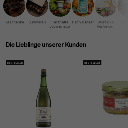
Geschenke
Süßwaren
Herzhafte
Fisch & Meer
Würzen &
Get
Lebensmittel
Verfeinern
Die Lieblinge unserer Kunden
BESTSELLER
BESTSELLER