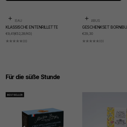
In den Warenkorb
In den Warenkorb
SUDREAU
BORNIBUS
KLASSISCHE ENTENRILLETTE
GESCHENKSET BORNIBU
ANGEBOT
ANGEBOT
€9,41
(€52,28/KG)
€29,30
(0)
(0)
Für die süße Stunde
BESTSELLER