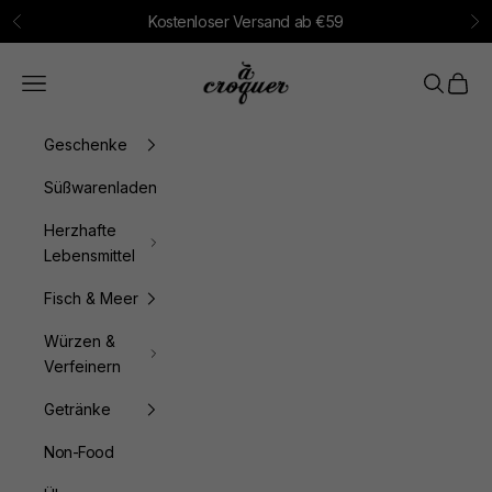
Zum Inhalt springen
Kostenloser Versand ab €59
Zurück
Vo
à croquer
Menü
Suchen
Waren
Geschenke
Süßwarenladen
Herzhafte
Lebensmittel
Fisch & Meer
Würzen &
Verfeinern
Getränke
Non-Food