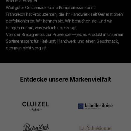
Warum à croquer
Weil guter Geschmack keine Kompromisse kennt
Frankreich hat Produzenten, die ihr Handwerk seit Generationen
perfektionieren. Wir kennen sie. Wir besuchen sie. Und wir
bringen nur mit, was wirklich überzeugt.
Von der Bretagne bis zur Provence — jedes Produkt in unserem
Sortiment steht für Herkunft, Handwerk und einen Geschmack,
den man nicht vergisst.
Entdecke unsere Markenvielfalt