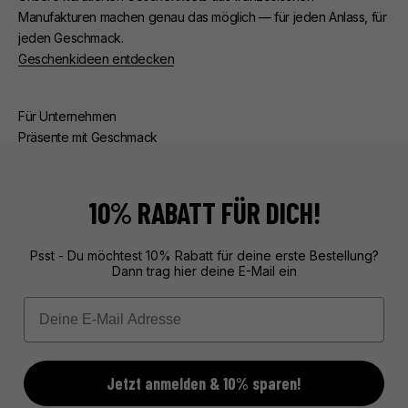
Manufakturen machen genau das möglich — für jeden Anlass, für
jeden Geschmack.
Geschenkideen entdecken
Für Unternehmen
Präsente mit Geschmack
Ob Kunden- oder Mitarbeiterpräsente — wir kümmern uns um
alles. Beratung, edle Verpackung, zuverlässige Lieferung.
Exklusive Geschenke aus Frankreich, unvergesslich verpackt.
10% RABATT FÜR DICH!
Mehr über unseren Service erfahren
Psst - Du möchtest 10% Rabatt für deine erste Bestellung?
Dann trag hier deine E-Mail ein
Email
Jetzt anmelden & 10% sparen!