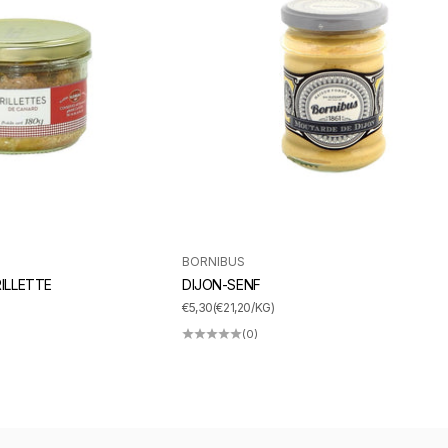
BORNIBUS
ILLETTE
DIJON-SENF
ANGEBOT
€5,30
(€21,20/KG)
(0)