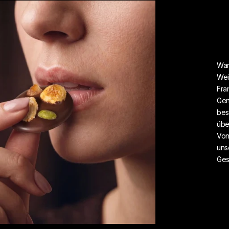
War
Wei
Fra
Gen
bes
übe
Von
uns
Ges