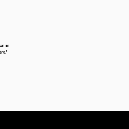
ön im
äre."