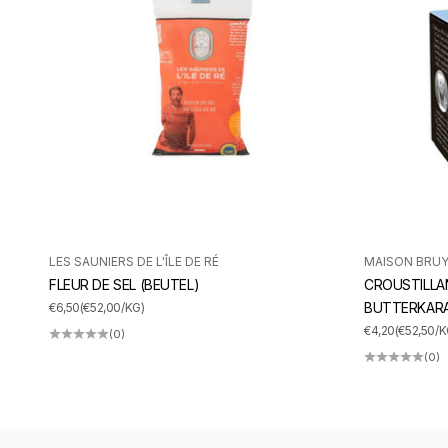
LES SAUNIERS DE L'ÎLE DE RÉ
MAISON BRU
FLEUR DE SEL (BEUTEL)
CROUSTILLA
ANGEBOT
BUTTERKAR
€6,50
(€52,00/KG)
ANGEBOT
€4,20
(€52,50/K
(0)
(0)