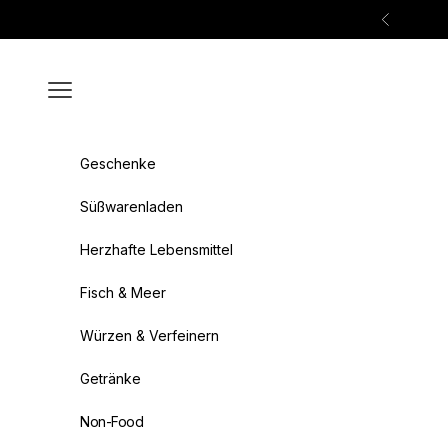
Zum Inhalt springen
Zurück
Menü
Geschenke
Süßwarenladen
Herzhafte Lebensmittel
Fisch & Meer
Würzen & Verfeinern
Getränke
Non-Food