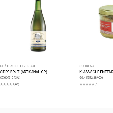
CHÂTEAU DE LEZERGUÉ
SUDREAU
CIDRE BRUT (ARTISANAL IGP)
KLASSISCHE ENTENR
ANGEBOT
ANGEBOT
€7,60
(€10,13/L)
€9,41
(€52,28/KG)
(0)
(0)