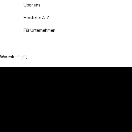
Über uns
Hersteller A-Z
Für Unternehmen
Handverlesen. Authentisch. Unvergesslich.
Sorgfältig ausgewählte Delikatessen aus Frankreich
Warenkorb (0)
Jetzt entdecken