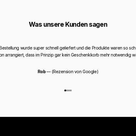
Was unsere Kunden sagen
 Bestellung wurde super schnell geliefert und die Produkte waren so sch
on arrangiert, dass im Prinzip gar kein Geschenkkorb mehr notwendig w
Rob
— (Rezension von Google)
Gehe zu Element 1
Gehe zu Element 2
Gehe zu Element 3
Gehe zu Element 4