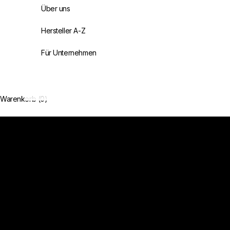
Über uns
Hersteller A-Z
Für Unternehmen
Handverlesen. Authentisch. Unvergesslich.
Sorgfältig ausgewählte Delikatessen aus Frankreich
Warenkorb (0)
Jetzt entdecken