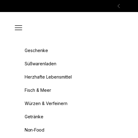
Zum Inhalt springen
Zurück
Menü
Geschenke
Süßwarenladen
Herzhafte Lebensmittel
Fisch & Meer
Würzen & Verfeinern
Getränke
Non-Food