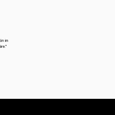
ön im
äre."