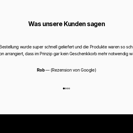
Was unsere Kunden sagen
 Bestellung wurde super schnell geliefert und die Produkte waren so sch
on arrangiert, dass im Prinzip gar kein Geschenkkorb mehr notwendig w
Rob
— (Rezension von Google)
Gehe zu Element 1
Gehe zu Element 2
Gehe zu Element 3
Gehe zu Element 4