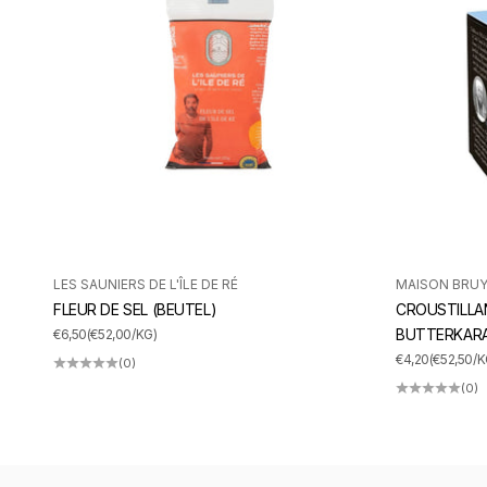
LES SAUNIERS DE L'ÎLE DE RÉ
MAISON BRU
FLEUR DE SEL (BEUTEL)
CROUSTILLA
ANGEBOT
BUTTERKAR
€6,50
(€52,00/KG)
ANGEBOT
€4,20
(€52,50/K
(0)
(0)