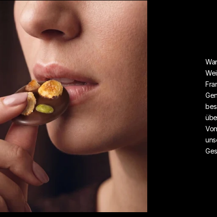
War
Wei
Fra
Gen
bes
übe
Von
uns
Ges