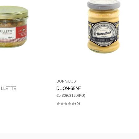
BORNIBUS
ILLETTE
DIJON-SENF
ANGEBOT
€5,30
(€21,20/KG)
(0)