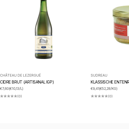
CHÂTEAU DE LEZERGUÉ
SUDREAU
CIDRE BRUT (ARTISANAL IGP)
KLASSISCHE ENTENR
ANGEBOT
ANGEBOT
€7,60
(€10,13/L)
€9,41
(€52,28/KG)
(0)
(0)