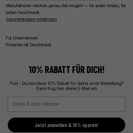
Manufakturen machen genau das möglich — für jeden Anlass, für
jeden Geschmack.
Geschenkideen entdecken
Für Unternehmen
Präsente mit Geschmack
Ob Kunden- oder Mitarbeiterpräsente — wir kümmern uns um
alles. Beratung, edle Verpackung, zuverlässige Lieferung.
Exklusive Geschenke aus Frankreich, unvergesslich verpackt.
10% RABATT FÜR DICH!
Mehr über unseren Service erfahren
Psst - Du möchtest 10% Rabatt für deine erste Bestellung?
Dann trag hier deine E-Mail ein
Email
Jetzt anmelden & 10% sparen!