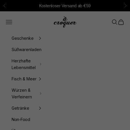
Zum Inhalt springen
Kostenloser Versand ab €59
Zurück
Vo
à croquer
Menü
Suchen
Waren
Geschenke
Süßwarenladen
Herzhafte
Lebensmittel
Fisch & Meer
Würzen &
Verfeinern
Getränke
Non-Food