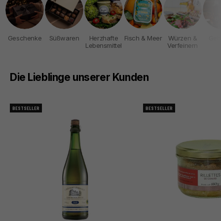
Geschenke
Süßwaren
Herzhafte
Fisch & Meer
Würzen &
Get
Lebensmittel
Verfeinern
Die Lieblinge unserer Kunden
BESTSELLER
BESTSELLER