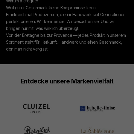
Warum à croquer
Weil guter Geschmack keine Kompromisse kennt
Frankreich hat Produzenten, die ihr Handwerk seit Generationen
perfektionieren. Wir kennen sie. Wir besuchen sie. Und wir
bringen nur mit, was wirklich überzeugt.
Von der Bretagne bis zur Provence — jedes Produkt in unserem
Sortiment steht für Herkunft, Handwerk und einen Geschmack,
den man nicht vergisst.
Entdecke unsere Markenvielfalt