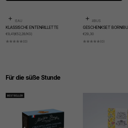
In den Warenkorb
In den Warenkorb
SUDREAU
BORNIBUS
KLASSISCHE ENTENRILLETTE
GESCHENKSET BORNIBU
ANGEBOT
ANGEBOT
€9,41
(€52,28/KG)
€29,30
(0)
(0)
Für die süße Stunde
BESTSELLER