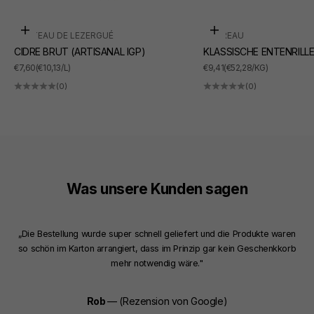
In den Warenkorb
In den Warenkorb
CHÂTEAU DE LEZERGUÉ
SUDREAU
CIDRE BRUT (ARTISANAL IGP)
KLASSISCHE ENTENRILL
ANGEBOT
ANGEBOT
€7,60
(€10,13/L)
€9,41
(€52,28/KG)
(0)
(0)
Was unsere Kunden sagen
„Die Bestellung wurde super schnell geliefert und die Produkte waren
so schön im Karton arrangiert, dass im Prinzip gar kein Geschenkkorb
mehr notwendig wäre."
Rob
— (Rezension von Google)