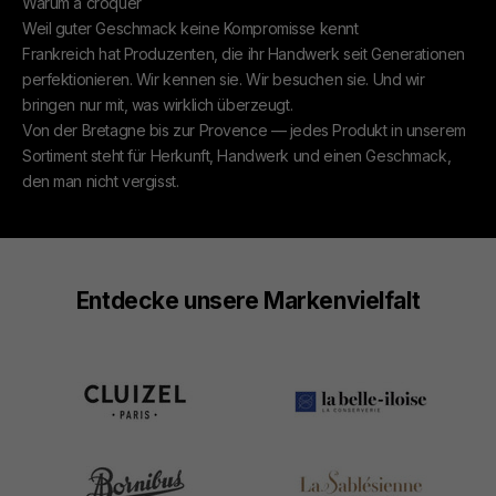
Warum à croquer
Weil guter Geschmack keine Kompromisse kennt
Frankreich hat Produzenten, die ihr Handwerk seit Generationen
perfektionieren. Wir kennen sie. Wir besuchen sie. Und wir
bringen nur mit, was wirklich überzeugt.
Von der Bretagne bis zur Provence — jedes Produkt in unserem
Sortiment steht für Herkunft, Handwerk und einen Geschmack,
den man nicht vergisst.
Entdecke unsere Markenvielfalt