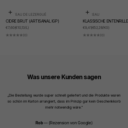
In den Warenkorb
In den Warenkorb
CHÂTEAU DE LEZERGUÉ
SUDREAU
CIDRE BRUT (ARTISANAL IGP)
KLASSISCHE ENTENRILL
ANGEBOT
ANGEBOT
€7,60
(€10,13/L)
€9,41
(€52,28/KG)
(0)
(0)
Was unsere Kunden sagen
„Die Bestellung wurde super schnell geliefert und die Produkte waren
so schön im Karton arrangiert, dass im Prinzip gar kein Geschenkkorb
mehr notwendig wäre."
Rob
— (Rezension von Google)