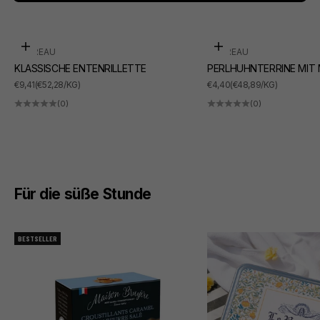
In den Warenkorb
In den Warenkorb
SUDREAU
SUDREAU
KLASSISCHE ENTENRILLETTE
PERLHUHNTERRINE MIT
ANGEBOT
ANGEBOT
€9,41
(€52,28/KG)
€4,40
(€48,89/KG)
(0)
(0)
Für die süße Stunde
BESTSELLER