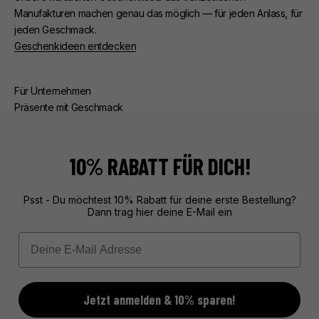
Manufakturen machen genau das möglich — für jeden Anlass, für
jeden Geschmack.
Geschenkideen entdecken
Für Unternehmen
Präsente mit Geschmack
Ob Kunden- oder Mitarbeiterpräsente — wir kümmern uns um
alles. Beratung, edle Verpackung, zuverlässige Lieferung.
Exklusive Geschenke aus Frankreich, unvergesslich verpackt.
10% RABATT FÜR DICH!
Mehr über unseren Service erfahren
Psst - Du möchtest 10% Rabatt für deine erste Bestellung?
Dann trag hier deine E-Mail ein
Email
Jetzt anmelden & 10% sparen!