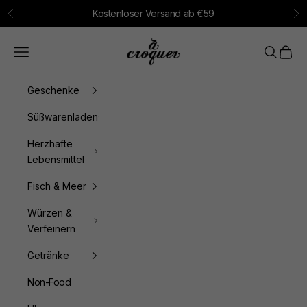
Zum Inhalt springen
Kostenloser Versand ab €59
Zurück
Vo
à croquer
Menü
Suchen
Waren
Geschenke
Süßwarenladen
Herzhafte
Lebensmittel
Fisch & Meer
Würzen &
Verfeinern
Getränke
Non-Food