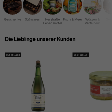
Geschenke
Süßwaren
Herzhafte
Fisch & Meer
Würzen &
Get
Lebensmittel
Verfeinern
Die Lieblinge unserer Kunden
BESTSELLER
BESTSELLER