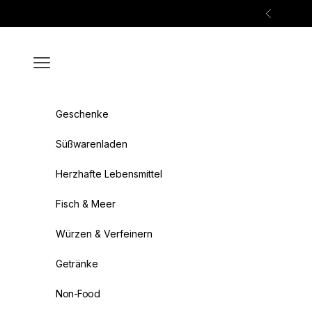
Zum Inhalt springen
Zurück
Menü
Geschenke
Süßwarenladen
Herzhafte Lebensmittel
Fisch & Meer
Würzen & Verfeinern
Getränke
Non-Food