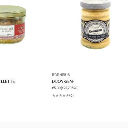
BORNIBUS
ILLETTE
DIJON-SENF
ANGEBOT
€5,30
(€21,20/KG)
(0)