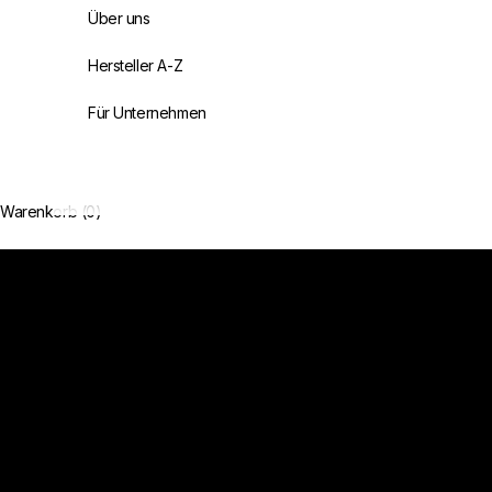
Über uns
Hersteller A-Z
Für Unternehmen
Handverlesen. Authentisch. Unvergesslich.
Sorgfältig ausgewählte Delikatessen aus Frankreich
Warenkorb (0)
Jetzt entdecken