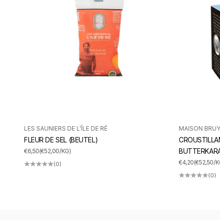
LES SAUNIERS DE L'ÎLE DE RÉ
MAISON BRU
FLEUR DE SEL (BEUTEL)
CROUSTILLA
ANGEBOT
BUTTERKAR
€6,50
(€52,00/KG)
ANGEBOT
€4,20
(€52,50/K
(0)
(0)