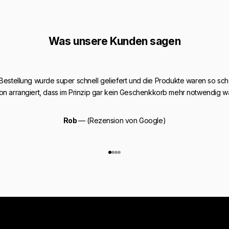
Was unsere Kunden sagen
 Bestellung wurde super schnell geliefert und die Produkte waren so sch
on arrangiert, dass im Prinzip gar kein Geschenkkorb mehr notwendig w
Rob
— (Rezension von Google)
Gehe zu Element 1
Gehe zu Element 2
Gehe zu Element 3
Gehe zu Element 4