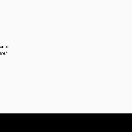
ön im
äre."