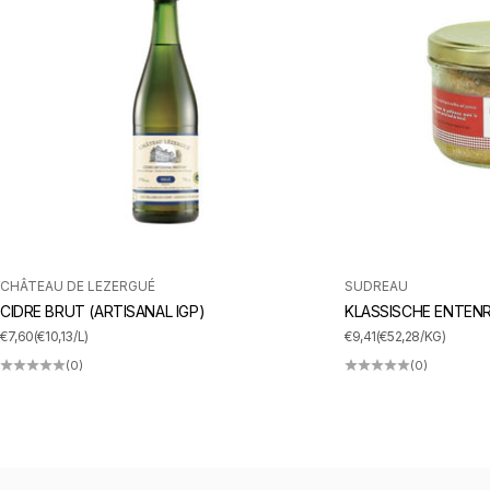
CHÂTEAU DE LEZERGUÉ
SUDREAU
CIDRE BRUT (ARTISANAL IGP)
KLASSISCHE ENTENR
ANGEBOT
ANGEBOT
€7,60
(€10,13/L)
€9,41
(€52,28/KG)
(0)
(0)